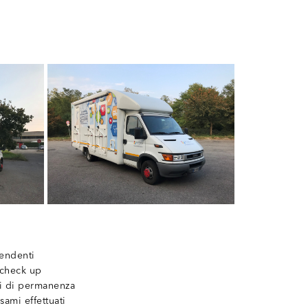
pendenti
i check up
i di permanenza
sami effettuati